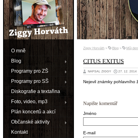
Ziggy Horváth
>
Blog
>
Můj den
O mně
CITUS EXITUS
Blog
Programy pro ZŠ
NAPSAL ZIGGY
27. 12. 2014
Programy pro SŠ
Nejevil známky pohlavního 
Diskografie a textařina
Foto, video, mp3
Napište komentář
Plán koncertů a akcí
Jméno
Občanské aktivity
Kontakt
E-mail